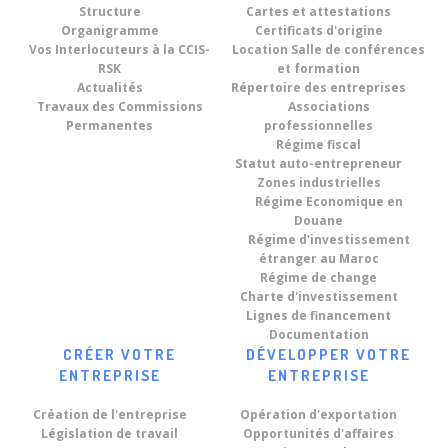
une Délégation d'Hommes
Structure
Cartes et attestations
Jun
Organigramme
Certificats d'origine
d'affaires Brésiliens.
Dans le cadre du renforcement des
Vos Interlocuteurs à la CCIS-
Location Salle de conférences
relations...
RSK
et formation
08
Actualités
Répertoire des entreprises
« World Technology Summit
Travaux des Commissions
Associations
on Digital Twins 2026 » sous le
Jun
Permanentes
professionnelles
thème : « Driving Sustainable
Du 8 au 10...
Régime fiscal
Territorial Development
Statut auto-entrepreneur
Across Morocco And In Africa
Zones industrielles
Through Digital
Régime Economique en
Transformation ».
Douane
Régime d'investissement
étranger au Maroc
Régime de change
Charte d'investissement
Lignes de financement
Documentation
CRÉER VOTRE
DÉVELOPPER VOTRE
ENTREPRISE
ENTREPRISE
Création de l'entreprise
Opération d'exportation
Législation de travail
Opportunités d'affaires