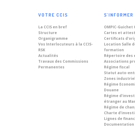
relations...
08
« World Technology Summit
VOTRE CCIS
S’INFORMER
on Digital Twins 2026 » sous
Jun
le thème : « Driving
La CCIS en bref
OMPIC-Guichet 
Du 8 au 10...
Structure
Sustainable Territorial
Cartes et attes
Organigramme
Certificats d'or
Development Across Morocco
Vos Interlocuteurs à la CCIS-
Location Salle 
And In Africa Through Digital
RSK
formation
Transformation ».
Actualités
Répertoire des 
Travaux des Commissions
Associations pr
Permanentes
Régime fiscal
Statut auto-en
Zones industrie
Régime Econom
Douane
Régime d'inves
étranger au Ma
Régime de chan
Charte d'inves
Lignes de fina
Documentation