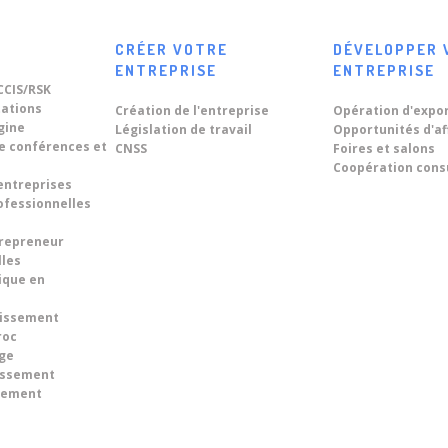
CRÉER VOTRE
DÉVELOPPER 
ENTREPRISE
ENTREPRISE
CCIS/RSK
tations
Création de l'entreprise
Opération d'expo
igine
Législation de travail
Opportunités d'af
de conférences et
CNSS
Foires et salons
Coopération cons
entreprises
ofessionnelles
trepreneur
lles
ique en
tissement
roc
ge
tissement
ncement