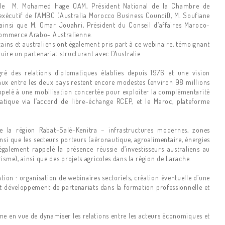
 de M. Mohamed Hage OAM, Président National de la Chambre de
xécutif de l’AMBC (Australia Morocco Business Council), M. Soufiane
ainsi que M. Omar Jouahri, Président du Conseil d’affaires Maroco-
 commerce Arabo- Australienne.
ins et australiens ont également pris part à ce webinaire, témoignant
ire un partenariat structurant avec l’Australie.
ré des relations diplomatiques établies depuis 1976 et une vision
ux entre les deux pays restent encore modestes (environ 98 millions
a appelé à une mobilisation concertée pour exploiter la complémentarité
iatique via l’accord de libre-échange RCEP, et le Maroc, plateforme
 la région Rabat-Salé-Kenitra – infrastructures modernes, zones
ainsi que les secteurs porteurs (aéronautique, agroalimentaire, énergies
également rappelé la présence réussie d’investisseurs australiens au
isme), ainsi que des projets agricoles dans la région de Larache.
tion : organisation de webinaires sectoriels, création éventuelle d’une
 développement de partenariats dans la formation professionnelle et
rme en vue de dynamiser les relations entre les acteurs économiques et