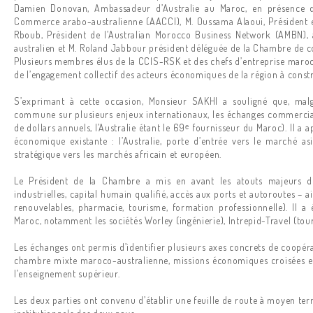
Damien Donovan, Ambassadeur d’Australie au Maroc, en présence
Commerce arabo-australienne (AACCI), M. Oussama Alaoui, Président e
Rboub, Président de l’Australian Morocco Business Network (AMBN), 
australien et M. Roland Jabbour président déléguée de la Chambre de
Plusieurs membres élus de la CCIS-RSK et des chefs d’entreprise maroca
de l’engagement collectif des acteurs économiques de la région à constru
S’exprimant à cette occasion, Monsieur SAKHI a souligné que, malg
commune sur plusieurs enjeux internationaux, les échanges commercia
de dollars annuels, l’Australie étant le 69ᵉ fournisseur du Maroc). Il 
économique existante : l’Australie, porte d’entrée vers le marché as
stratégique vers les marchés africain et européen.
Le Président de la Chambre a mis en avant les atouts majeurs de
industrielles, capital humain qualifié, accès aux ports et autoroutes – 
renouvelables, pharmacie, tourisme, formation professionnelle). Il a 
Maroc, notamment les sociétés Worley (ingénierie), Intrepid-Travel (tour
Les échanges ont permis d’identifier plusieurs axes concrets de coopéra
chambre mixte maroco-australienne, missions économiques croisées et
l’enseignement supérieur.
Les deux parties ont convenu d’établir une feuille de route à moyen te