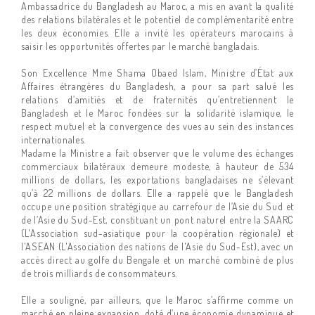
Ambassadrice du Bangladesh au Maroc, a mis en avant la qualité
des relations bilatérales et le potentiel de complémentarité entre
les deux économies. Elle a invité les opérateurs marocains à
saisir les opportunités offertes par le marché bangladais.
Son Excellence Mme Shama Obaed Islam, Ministre d’État aux
Affaires étrangères du Bangladesh, a pour sa part salué les
relations d’amitiés et de fraternités qu’entretiennent le
Bangladesh et le Maroc fondées sur la solidarité islamique, le
respect mutuel et la convergence des vues au sein des instances
internationales.
Madame la Ministre a fait observer que le volume des échanges
commerciaux bilatéraux demeure modeste, à hauteur de 534
millions de dollars, les exportations bangladaises ne s’élevant
qu’à 22 millions de dollars. Elle a rappelé que le Bangladesh
occupe une position stratégique au carrefour de l’Asie du Sud et
de l’Asie du Sud-Est, constituant un pont naturel entre la SAARC
(L'Association sud-asiatique pour la coopération régionale) et
l'ASEAN (L'Association des nations de l'Asie du Sud-Est), avec un
accès direct au golfe du Bengale et un marché combiné de plus
de trois milliards de consommateurs.
Elle a souligné, par ailleurs, que le Maroc s’affirme comme un
marché en pleine expansion, doté d’une économie dynamique et