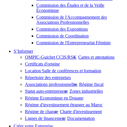
Commission des Études et de la Veille
Économique
Commission de l'Accompagnement des
Associations Professionnelles
Commission des Expositions
Commission de Coordination
Commission de l'Entrepreneuriat Féminin
S’Informer
OMPIC-Guichet CCIS/RSK
Cartes et attestations
Certificats d'origine
Location Salle de conférences et formation
Répertoire des entreprises
Associations professionnelles
Régime fiscal
Statut auto-entrepreneur
Zones industrielles
Régime Economique en Douane
Régime d'investissement étranger au Maroc
Régime de change
Charte d'investissement
Lignes de financement
Documentation
Créer votre Entreprise