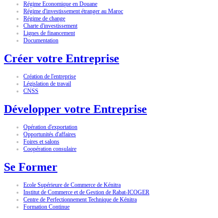
Régime Economique en Douane
Régime d'investissement étranger au Maroc
Régime de change
Charte d'investissement
Lignes de financement
Documentation
Créer votre Entreprise
Création de l'entreprise
Législation de travail
CNSS
Développer votre Entreprise
Opération d'exportation
Opportunités d'affaires
Foires et salons
Coopération consulaire
Se Former
Ecole Supérieure de Commerce de Kénitra
Institut de Commerce et de Gestion de Rabat-ICOGER
Centre de Perfectionnement Technique de Kénitra
Formation Continue