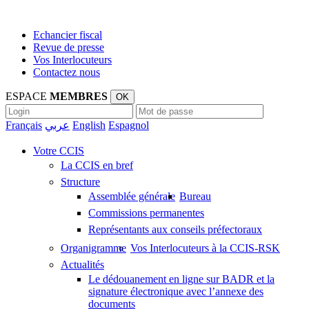
Echancier fiscal
Revue de presse
Vos Interlocuteurs
Contactez nous
ESPACE
MEMBRES
OK
Français
عربي
English
Espagnol
Votre CCIS
La CCIS en bref
Structure
Assemblée générale
Bureau
Commissions permanentes
Représentants aux conseils préfectoraux
Organigramme
Vos Interlocuteurs à la CCIS-RSK
Actualités
Le dédouanement en ligne sur BADR et la
signature électronique avec l’annexe des
documents