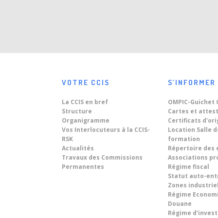
relations...
08
« World Technology Summit
on Digital Twins 2026 » sous
Jun
le thème : « Driving
Du 8 au 10...
Sustainable Territorial
Development Across Morocco
And In Africa Through Digital
VOTRE CCIS
S’INFORMER
Transformation ».
La CCIS en bref
OMPIC-Guichet 
Structure
Cartes et attes
Organigramme
Certificats d'or
Vos Interlocuteurs à la CCIS-
Location Salle 
RSK
formation
Actualités
Répertoire des 
Travaux des Commissions
Associations pr
Permanentes
Régime fiscal
Statut auto-en
Zones industrie
Régime Econom
Douane
Régime d'inves