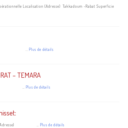
Opérationnelle Localisation (Adresse) Takkadoum -Rabat Superficie
de la zone ...
Plus de détails
KHIRAT – TEMARA
e la zone ...
Plus de détails
isset:
isation (Adresse) ...
Plus de détails