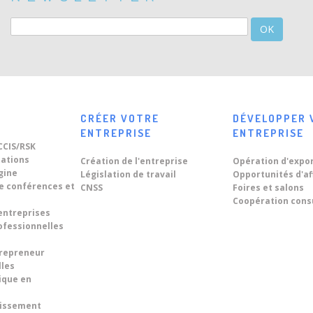
OK
CRÉER VOTRE
DÉVELOPPER 
ENTREPRISE
ENTREPRISE
CCIS/RSK
tations
Création de l'entreprise
Opération d'expo
igine
Législation de travail
Opportunités d'af
de conférences et
CNSS
Foires et salons
Coopération cons
entreprises
ofessionnelles
trepreneur
lles
ique en
tissement