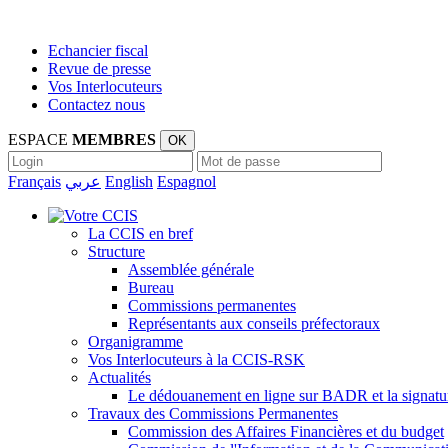
Echancier fiscal
Revue de presse
Vos Interlocuteurs
Contactez nous
ESPACE
MEMBRES
OK
Français
عربي
English
Espagnol
La CCIS en bref
Structure
Assemblée générale
Bureau
Commissions permanentes
Représentants aux conseils préfectoraux
Organigramme
Vos Interlocuteurs à la CCIS-RSK
Actualités
Le dédouanement en ligne sur BADR et la signatur
Travaux des Commissions Permanentes
Commission des Affaires Financières et du budget