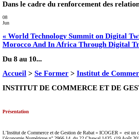
Dans le cadre du renforcement des relations
08
Jun
« World Technology Summit on Digital Twin
Morocco And In Africa Through Digital Tr
Du 8 au 10...
Accueil
>
Se Former
>
Institut de Comme
INSTITUT DE COMMERCE ET DE GES
Présentation
L’Institut de Commerce et de Gestion de Rabat « ICOGER » est un cent
l’économie Numérique n° 2966.14 du 22 Chawal 1435 (19 Août 2014)