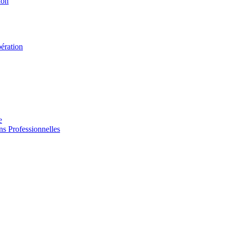
ion
ération
e
s Professionnelles