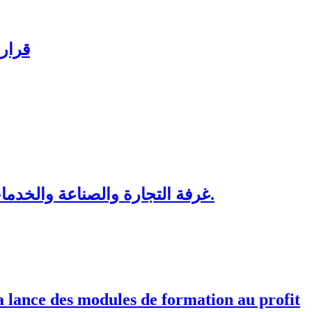
قرار 
غرفة التجارة والصناعة والخدمات لجهة الرباط-سلا-القنيطرة تنظم دورات تكوينية لفائدة منتسبيها ابتداء من شهر شتنبر 2026.
 lance des modules de formation au profit