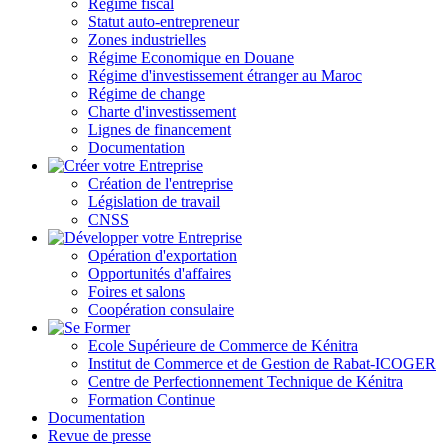
Régime fiscal
Statut auto-entrepreneur
Zones industrielles
Régime Economique en Douane
Régime d'investissement étranger au Maroc
Régime de change
Charte d'investissement
Lignes de financement
Documentation
Création de l'entreprise
Législation de travail
CNSS
Opération d'exportation
Opportunités d'affaires
Foires et salons
Coopération consulaire
Ecole Supérieure de Commerce de Kénitra
Institut de Commerce et de Gestion de Rabat-ICOGER
Centre de Perfectionnement Technique de Kénitra
Formation Continue
Documentation
Revue de presse