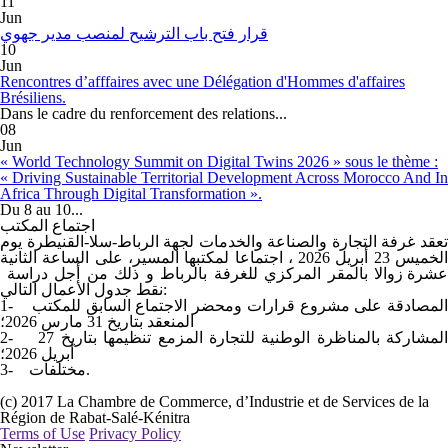
11
Jun
قرار فتح باب الترشيح لمنصب مدير جهوي
10
Jun
Rencontres d’afffaires avec une Délégation d'Hommes d'affaires
Brésiliens.
Dans le cadre du renforcement des relations...
08
Jun
« World Technology Summit on Digital Twins 2026 » sous le thème :
« Driving Sustainable Territorial Development Across Morocco And In
Africa Through Digital Transformation ».
Du 8 au 10...
اجتماع المكتب
تعقد غرفة التجارة والصناعة والخدمات لجهة الرباط-سلا-القنيطرة يوم
الخميس 23 أبريل 2026 ، اجتماعا لمكتبها المسير، على الساعة الثانية
عشرة زوالا بالمقر المركزي للغرفة بالرباط و ذلك من أجل دراسة
نقط جدول الأعمال التالي:
1- المصادقة على مشروع قرارات ومحضر الاجتماع السابق للمكتب
المنعقد بتاريخ 31 مارس 2026؛
2- المشاركة بالمناظرة الوطنية للتجارة المزمع تنظيمها بتاريخ 27
أبريل 2026؛
3- مختلفات.
(c) 2017 La Chambre de Commerce, d’Industrie et de Services de la
Région de Rabat-Salé-Kénitra
Terms of Use
Privacy Policy