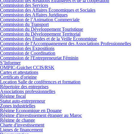
Commission des Relations Etrangères et de la coopération
Commission des Services
Commission des Affaires Économiques et Sociales
Commission des Affaires Juridiques
Commission de l’Animation Commerciale
Commission du Transport
Commission du Développement Touristique
Commission du Développement Territorial
Commission des Études et de la Veille Économique
Commission de l'Accompagnement des Associations Professionnelles
Commission des Expositions
Commission de Coordination
Commission de l'Entrepreneuriat Féminin
S’Informer
OMPIC-Guichet CCIS/RSK
Cartes et attestations
Certificats d'origine
Location Salle de conférences et formation
Répertoire des entreprises
Associations professionnelles
Régime fiscal
Statut auto-entrepreneur
Zones industrielles
Régime Economique en Douane
Régime d'investissement étranger au Maroc
Régime de change
Charte d'investissement
Lignes de financement