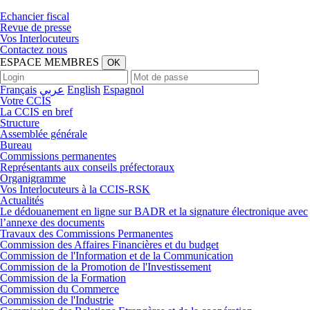
Echancier fiscal
Revue de presse
Vos Interlocuteurs
Contactez nous
ESPACE
MEMBRES
OK
Français
عربي
English
Espagnol
Votre CCIS
La CCIS en bref
Structure
Assemblée générale
Bureau
Commissions permanentes
Représentants aux conseils préfectoraux
Organigramme
Vos Interlocuteurs à la CCIS-RSK
Actualités
Le dédouanement en ligne sur BADR et la signature électronique avec
l’annexe des documents
Travaux des Commissions Permanentes
Commission des Affaires Financières et du budget
Commission de l'Information et de la Communication
Commission de la Promotion de l'Investissement
Commission de la Formation
Commission du Commerce
Commission de l'Industrie