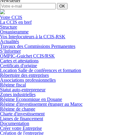
Newsletter
OK
Votre CCIS
La CCIS en bref
Structure
Organigramme
Vos Interlocuteurs à la CCIS-RSK
Actualités
Travaux des Commissions Permanentes
S’Informer
OMPIC-Guichet CCIS/RSK
Cartes et attestations
Certificats d'origine
Location Salle de conférences et formation
Répertoire des entreprises
Associations professionnelles
Régime fiscal
Statut auto-entrepreneur
Zones industrielles
Régime Economique en Douane
Régime d'investissement étranger au Maroc
Régime de change
Charte d'investissement
Lignes de financement
Documentation
Créer votre Entreprise
Création de l'entreprise