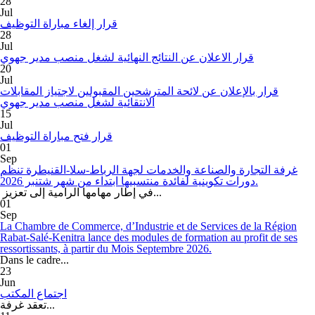
28
Jul
قرار إلغاء مباراة التوظيف
28
Jul
قرار الاعلان عن النتائج النهائية لشغل منصب مدير جهوي
20
Jul
قرار بالإعلان عن لائحة المترشحين المقبولين لاجتياز المقابلات
الانتقائية لشغل منصب مدير جهوي
15
Jul
قرار فتح مباراة التوظيف
01
Sep
غرفة التجارة والصناعة والخدمات لجهة الرباط-سلا-القنيطرة تنظم
دورات تكوينية لفائدة منتسبيها ابتداء من شهر شتنبر 2026.
في إطار مهامها الرامية إلى تعزيز...
01
Sep
La Chambre de Commerce, d’Industrie et de Services de la Région
Rabat-Salé-Kenitra lance des modules de formation au profit de ses
ressortissants, à partir du Mois Septembre 2026.
Dans le cadre...
23
Jun
اجتماع المكتب
تعقد غرفة...