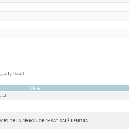
ec une Délégation d'Hommes d'affaires Brésiliens.
 relations...
 on Digital Twins 2026 » sous le thème : « Driving Sust
ough Digital Transformation ».
ق المستقبلية
Fichier
بلية
VICES DE LA RÉGION DE RABAT-SALÉ-KÉNITRA