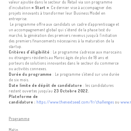
valeur ajoutée dans le secteur du Retail via son programme
d’incubation
« Start »
. Ce dernier vise à accompagner des
projets innovants à transformer leur Business Model en
entreprise.
Le programme offre aux candidats un cadre d’apprentissage et
un accompagnement global qui s’étend de la phase test du
marché, la génération des premiers revenus jusqu’à l’initiation
des premiers financements nécessaires à la maturation de la
startup.
Critères d’éligibilité
: Le programme s’adresse aux marocains
ou étrangers résidents au Maroc âgés de plus de 18 ans et
porteurs de solutions innovantes dans le secteur du commerce
ou activités connexes.
Durée du programme
: Le programme s’étend sur une durée
de six mois.
Date limite de dépôt de candidature
: les candidatures
restent ouvertes jusqu’au
23 Octobre 2022.
Plateforme de
candidature :
https://www.thenextseed.com/fr/challenges
ou
www.
Programme
Matin