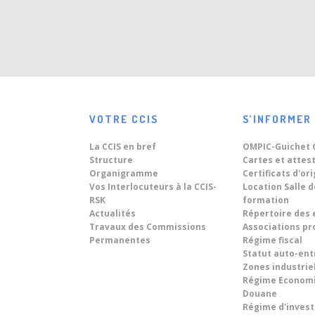
01
La Chambre de Commerce,
d’Industrie et de Services de la
Sep
Région Rabat-Salé-Kenitra
Dans le cadre...
lance des modules de
formation au profit de ses
23
اجتماع المكتب
ressortissants, à partir du Mois
Jun
Septembre 2026.
تعقد غرفة...
VOTRE CCIS
S’INFORMER
11
قرار فتح باب الترشيح لمنصب
La CCIS en bref
OMPIC-Guichet 
مدير جهوي
Jun
Structure
Cartes et attes
Organigramme
Certificats d'or
Vos Interlocuteurs à la CCIS-
Location Salle 
RSK
formation
10
Rencontres d’afffaires avec
Actualités
Répertoire des 
une Délégation d'Hommes
Travaux des Commissions
Associations pr
Jun
Permanentes
Régime fiscal
d'affaires Brésiliens.
Dans le cadre du renforcement des
Statut auto-en
relations...
Zones industrie
08
Régime Econom
« World Technology Summit
Douane
on Digital Twins 2026 » sous le
Jun
Régime d'inves
thème : « Driving Sustainable