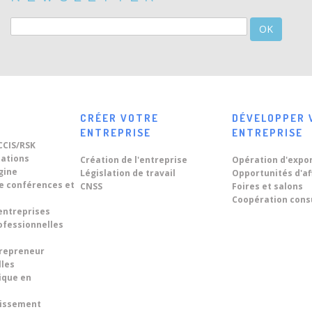
OK
CRÉER VOTRE
DÉVELOPPER 
ENTREPRISE
ENTREPRISE
CCIS/RSK
tations
Création de l'entreprise
Opération d'expo
igine
Législation de travail
Opportunités d'af
de conférences et
CNSS
Foires et salons
Coopération cons
entreprises
ofessionnelles
trepreneur
lles
ique en
tissement