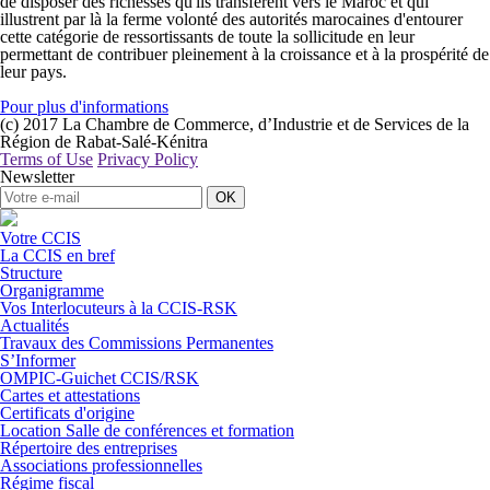
de disposer des richesses qu'ils transfèrent vers le Maroc et qui
illustrent par là la ferme volonté des autorités marocaines d'entourer
cette catégorie de ressortissants de toute la sollicitude en leur
permettant de contribuer pleinement à la croissance et à la prospérité de
leur pays.
Pour plus d'informations
(c) 2017 La Chambre de Commerce, d’Industrie et de Services de la
Région de Rabat-Salé-Kénitra
Terms of Use
Privacy Policy
Newsletter
OK
Votre CCIS
La CCIS en bref
Structure
Organigramme
Vos Interlocuteurs à la CCIS-RSK
Actualités
Travaux des Commissions Permanentes
S’Informer
OMPIC-Guichet CCIS/RSK
Cartes et attestations
Certificats d'origine
Location Salle de conférences et formation
Répertoire des entreprises
Associations professionnelles
Régime fiscal