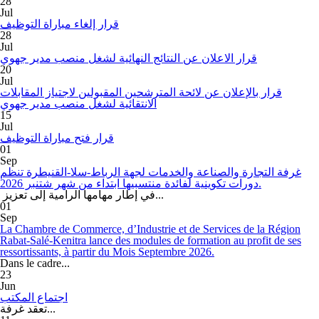
28
Jul
قرار إلغاء مباراة التوظيف
28
Jul
قرار الاعلان عن النتائج النهائية لشغل منصب مدير جهوي
20
Jul
قرار بالإعلان عن لائحة المترشحين المقبولين لاجتياز المقابلات
الانتقائية لشغل منصب مدير جهوي
15
Jul
قرار فتح مباراة التوظيف
01
Sep
غرفة التجارة والصناعة والخدمات لجهة الرباط-سلا-القنيطرة تنظم
دورات تكوينية لفائدة منتسبيها ابتداء من شهر شتنبر 2026.
في إطار مهامها الرامية إلى تعزيز...
01
Sep
La Chambre de Commerce, d’Industrie et de Services de la Région
Rabat-Salé-Kenitra lance des modules de formation au profit de ses
ressortissants, à partir du Mois Septembre 2026.
Dans le cadre...
23
Jun
اجتماع المكتب
تعقد غرفة...