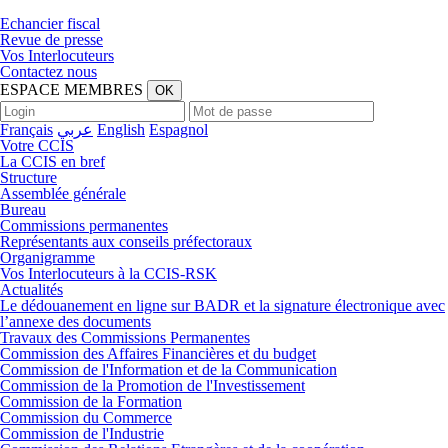
Echancier fiscal
Revue de presse
Vos Interlocuteurs
Contactez nous
ESPACE
MEMBRES
OK
Français
عربي
English
Espagnol
Votre CCIS
La CCIS en bref
Structure
Assemblée générale
Bureau
Commissions permanentes
Représentants aux conseils préfectoraux
Organigramme
Vos Interlocuteurs à la CCIS-RSK
Actualités
Le dédouanement en ligne sur BADR et la signature électronique avec
l’annexe des documents
Travaux des Commissions Permanentes
Commission des Affaires Financières et du budget
Commission de l'Information et de la Communication
Commission de la Promotion de l'Investissement
Commission de la Formation
Commission du Commerce
Commission de l'Industrie