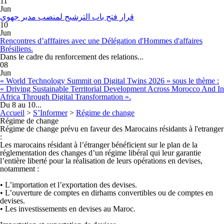
11
Jun
قرار فتح باب الترشيح لمنصب مدير جهوي
10
Jun
Rencontres d’afffaires avec une Délégation d'Hommes d'affaires
Brésiliens.
Dans le cadre du renforcement des relations...
08
Jun
« World Technology Summit on Digital Twins 2026 » sous le thème :
« Driving Sustainable Territorial Development Across Morocco And In
Africa Through Digital Transformation ».
Du 8 au 10...
Accueil
>
S’Informer
>
Régime de change
Régime de change
Régime de change prévu en faveur des Marocains résidants à l'etranger
:
Les marocains résidant à l’étranger bénéficient sur le plan de la
réglementation des changes d’un régime libéral qui leur garantie
l’entière liberté pour la réalisation de leurs opérations en devises,
notamment :
• L’importation et l’exportation des devises.
• L’ouverture de comptes en dirhams convertibles ou de comptes en
devises.
• Les investissements en devises au Maroc.