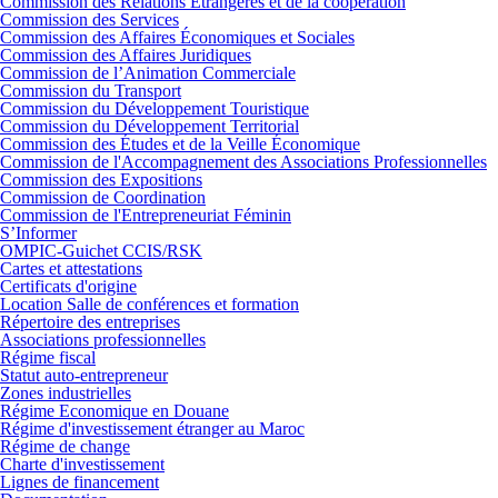
Commission des Relations Etrangères et de la coopération
Commission des Services
Commission des Affaires Économiques et Sociales
Commission des Affaires Juridiques
Commission de l’Animation Commerciale
Commission du Transport
Commission du Développement Touristique
Commission du Développement Territorial
Commission des Études et de la Veille Économique
Commission de l'Accompagnement des Associations Professionnelles
Commission des Expositions
Commission de Coordination
Commission de l'Entrepreneuriat Féminin
S’Informer
OMPIC-Guichet CCIS/RSK
Cartes et attestations
Certificats d'origine
Location Salle de conférences et formation
Répertoire des entreprises
Associations professionnelles
Régime fiscal
Statut auto-entrepreneur
Zones industrielles
Régime Economique en Douane
Régime d'investissement étranger au Maroc
Régime de change
Charte d'investissement
Lignes de financement