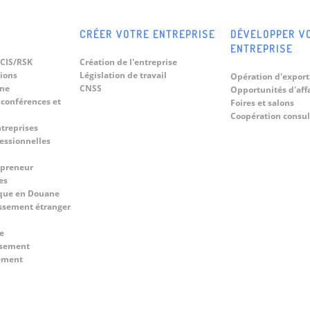
CRÉER VOTRE ENTREPRISE
DÉVELOPPER V
ENTREPRISE
CIS/RSK
Création de l'entreprise
tions
Législation de travail
Opération d'export
ine
CNSS
Opportunités d'aff
 conférences et
Foires et salons
Coopération consul
ntreprises
fessionnelles
epreneur
es
que en Douane
ssement étranger
e
ssement
cement