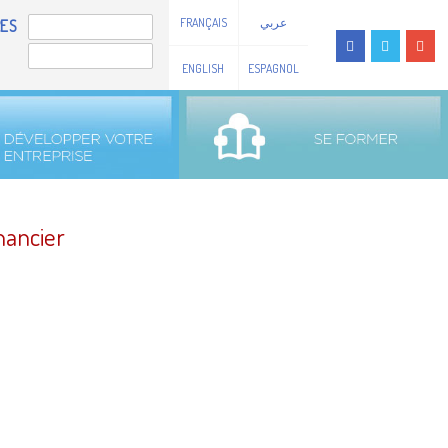
FRANÇAIS
عربي
ES
ENGLISH
ESPAGNOL
nancier