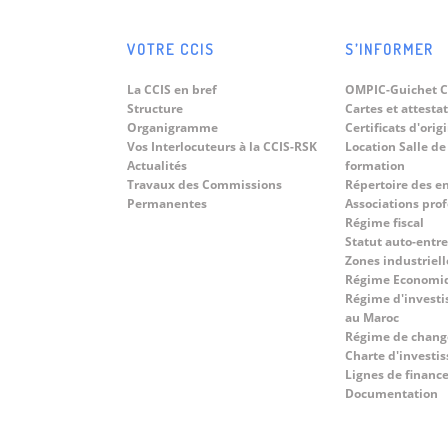
Brésiliens.
Dans le cadre du renforcement des
relations...
VOTRE CCIS
S’INFORMER
08
« World Technology Summit on
Digital Twins 2026 » sous le
La CCIS en bref
OMPIC-Guichet C
Jun
Structure
Cartes et attesta
thème : « Driving Sustainable
Du 8 au 10...
Organigramme
Certificats d'orig
Territorial Development Across
Vos Interlocuteurs à la CCIS-RSK
Location Salle de
Morocco And In Africa Through
Actualités
formation
Digital Transformation ».
Travaux des Commissions
Répertoire des e
Permanentes
Associations pro
Régime fiscal
Statut auto-entr
Zones industriell
Régime Economi
Régime d'investi
au Maroc
Régime de chang
Charte d'investi
Lignes de finan
Documentation