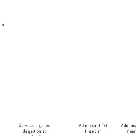
ion
Directeur annexe
Direct
Kénitra
Khe
Service aux
Appui et
ie et
Relation
ressortissants et
promotion
ariat
institutionnelles
veille économique
Services organes
Administratif et
Administ
de gestion et
financier
fina