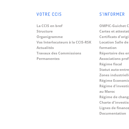
VOTRE CCIS
S’INFORMER
La CCIS en bref
OMPIC-Guichet C
Structure
Cartes et attesta
Organigramme
Certificats d'orig
Vos Interlocuteurs à la CCIS-RSK
Location Salle de
Actualités
formation
Travaux des Commissions
Répertoire des e
Permanentes
Associations pro
Régime fiscal
Statut auto-entr
Zones industriell
Régime Economi
Régime d'investi
au Maroc
Régime de chang
Charte d'investi
Lignes de finan
Documentation