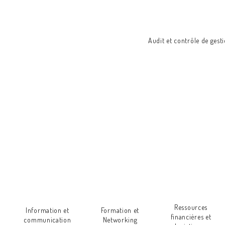
Audit et contrôle de gest
Service aux
Appui et
Administratif et
Stratég
ressortissants et
promotion
financier
parten
veille économique
Ressources
Information et
Formation et
financières et
communication
Networking