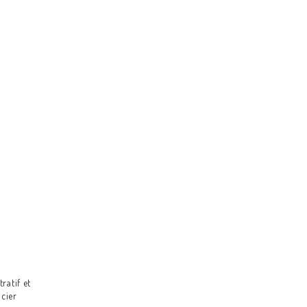
eur annexe
missat
Appui, Service
aux ressortissants
et veille
économique
ratif et
ncier