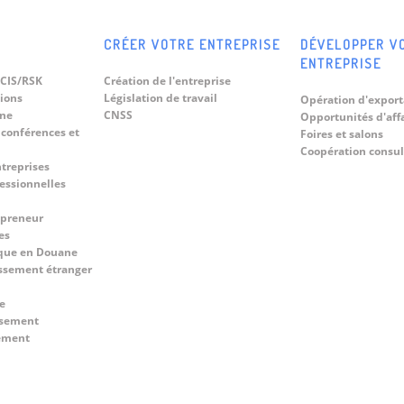
CRÉER VOTRE ENTREPRISE
DÉVELOPPER V
ENTREPRISE
CIS/RSK
Création de l'entreprise
tions
Législation de travail
Opération d'export
ine
CNSS
Opportunités d'aff
 conférences et
Foires et salons
Coopération consul
ntreprises
fessionnelles
epreneur
es
que en Douane
ssement étranger
e
ssement
cement