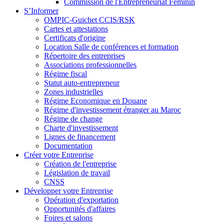
Commission de l'Entrepreneuriat Féminin
S’Informer
OMPIC-Guichet CCIS/RSK
Cartes et attestations
Certificats d'origine
Location Salle de conférences et formation
Répertoire des entreprises
Associations professionnelles
Régime fiscal
Statut auto-entrepreneur
Zones industrielles
Régime Economique en Douane
Régime d'investissement étranger au Maroc
Régime de change
Charte d'investissement
Lignes de financement
Documentation
Créer votre Entreprise
Création de l'entreprise
Législation de travail
CNSS
Développer votre Entreprise
Opération d'exportation
Opportunités d'affaires
Foires et salons