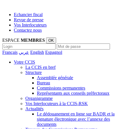
Echancier fiscal
Revue de presse
Vos Interlocuteurs
Contactez nous
ESPACE
MEMBRES
OK
Français
عربي
English
Espagnol
Votre CCIS
La CCIS en bref
Structure
Assemblée générale
Bureau
Commissions permanentes
Représentants aux conseils préfectoraux
Organigramme
Vos Interlocuteurs à la CCIS-RSK
Actualités
Le dédouanement en ligne sur BADR et la
signature électronique avec l’annexe des
documents