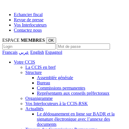
Echancier fiscal
Revue de presse
Vos Interlocuteurs
Contactez nous
ESPACE
MEMBRES
OK
Français
عربي
English
Espagnol
Votre CCIS
La CCIS en bref
Structure
Assemblée générale
Bureau
Commissions permanentes
Représentants aux conseils préfectoraux
Organigramme
Vos Interlocuteurs à la CCIS-RSK
Actualités
Le dédouanement en ligne sur BADR et la
signature électronique avec l’annexe des
documents