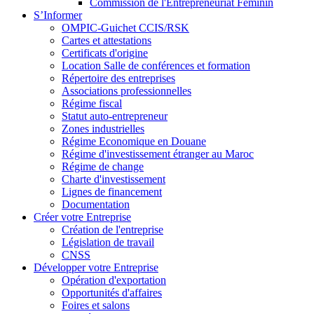
Commission de l'Entrepreneuriat Féminin
S’Informer
OMPIC-Guichet CCIS/RSK
Cartes et attestations
Certificats d'origine
Location Salle de conférences et formation
Répertoire des entreprises
Associations professionnelles
Régime fiscal
Statut auto-entrepreneur
Zones industrielles
Régime Economique en Douane
Régime d'investissement étranger au Maroc
Régime de change
Charte d'investissement
Lignes de financement
Documentation
Créer votre Entreprise
Création de l'entreprise
Législation de travail
CNSS
Développer votre Entreprise
Opération d'exportation
Opportunités d'affaires
Foires et salons