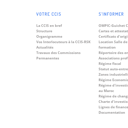
Délégation d'Hommes d'affaires
Jun
Brésiliens.
Dans le cadre du renforcement des
VOTRE CCIS
S’INFORMER
relations...
08
« World Technology Summit on
La CCIS en bref
OMPIC-Guichet C
Digital Twins 2026 » sous le
Jun
Structure
Cartes et attesta
thème : « Driving Sustainable
Organigramme
Certificats d'orig
Du 8 au 10...
Territorial Development Across
Vos Interlocuteurs à la CCIS-RSK
Location Salle de
Morocco And In Africa Through
Actualités
formation
Digital Transformation ».
Travaux des Commissions
Répertoire des e
Permanentes
Associations pro
Régime fiscal
Statut auto-entr
Zones industriell
Régime Economi
Régime d'investi
au Maroc
Régime de chang
Charte d'investi
Lignes de finan
Documentation