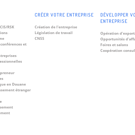
CRÉER VOTRE ENTREPRISE
DÉVELOPPER V
ENTREPRISE
CIS/RSK
Création de l'entreprise
tions
Législation de travail
Opération d'export
ine
CNSS
Opportunités d'aff
 conférences et
Foires et salons
Coopération consul
ntreprises
fessionnelles
epreneur
es
que en Douane
ssement étranger
e
ssement
cement