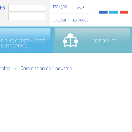
FRANÇAIS
عربي
ES
ENGLISH
ESPAGNOL
entes
Commission de l'Industrie
>