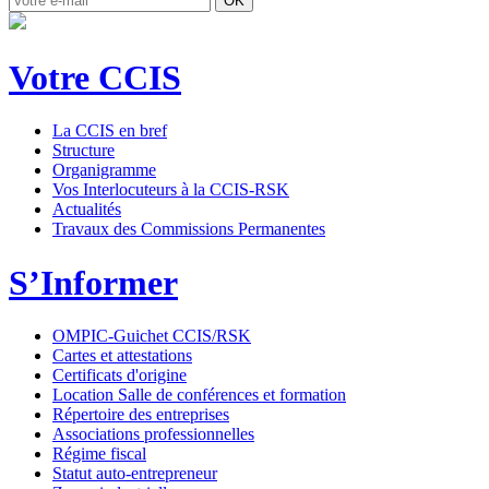
OK
Votre CCIS
La CCIS en bref
Structure
Organigramme
Vos Interlocuteurs à la CCIS-RSK
Actualités
Travaux des Commissions Permanentes
S’Informer
OMPIC-Guichet CCIS/RSK
Cartes et attestations
Certificats d'origine
Location Salle de conférences et formation
Répertoire des entreprises
Associations professionnelles
Régime fiscal
Statut auto-entrepreneur