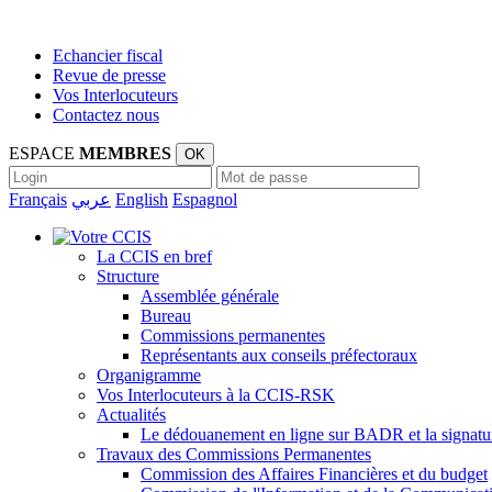
Echancier fiscal
Revue de presse
Vos Interlocuteurs
Contactez nous
ESPACE
MEMBRES
OK
Français
عربي
English
Espagnol
La CCIS en bref
Structure
Assemblée générale
Bureau
Commissions permanentes
Représentants aux conseils préfectoraux
Organigramme
Vos Interlocuteurs à la CCIS-RSK
Actualités
Le dédouanement en ligne sur BADR et la signatur
Travaux des Commissions Permanentes
Commission des Affaires Financières et du budget