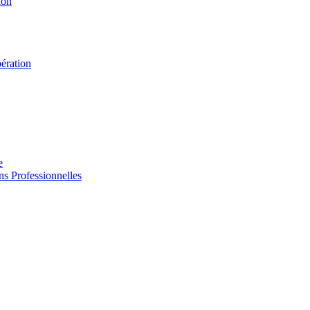
ion
ération
e
s Professionnelles