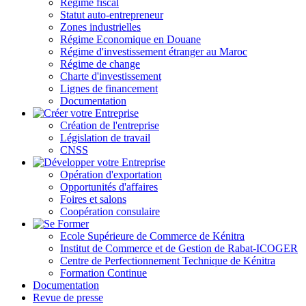
Régime fiscal
Statut auto-entrepreneur
Zones industrielles
Régime Economique en Douane
Régime d'investissement étranger au Maroc
Régime de change
Charte d'investissement
Lignes de financement
Documentation
Création de l'entreprise
Législation de travail
CNSS
Opération d'exportation
Opportunités d'affaires
Foires et salons
Coopération consulaire
Ecole Supérieure de Commerce de Kénitra
Institut de Commerce et de Gestion de Rabat-ICOGER
Centre de Perfectionnement Technique de Kénitra
Formation Continue
Documentation
Revue de presse