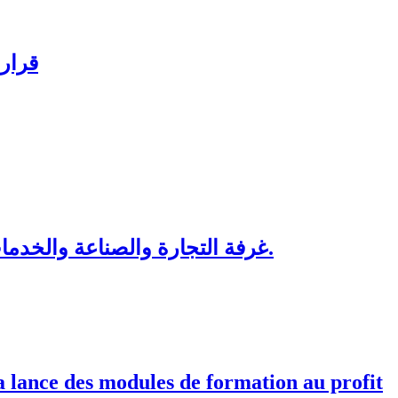
قرار 
غرفة التجارة والصناعة والخدمات لجهة الرباط-سلا-القنيطرة تنظم دورات تكوينية لفائدة منتسبيها ابتداء من شهر شتنبر 2026.
 lance des modules de formation au profit