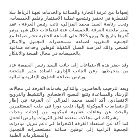
إ
سهاما من غرفة التجارة والصناعة والخدمات لجهة الرباط سلا
القنيطرة في تحفيز وتشجيع عملية الاستثمار بإقليم الخميسات،
وتحت رئاسة السيد محمد المزالي، نائب رئيس الغرفة ، عقد
بمقر ملحقة الغرفة بالخميسات عدة اجتماعات خلال شهر يونيو
آخرها بتاريخ 24 يونيو 2025 على الساعة الحادية عشر صباحا مع
الجمعية المغربية لصناعة مستحضرات التجميل والابتكار
الصحي وذلك لدراسة السبل الكفيلة لتوطين وحدات صناعية
.
بالخميسات في مجال الصحة والابتكار
وقد حضر هذه الاجتماعات إلى جانب السيد رئيس الجمعية عدد
من منخرطيها. وعن الجانب الإداري، السادة مدير الملحقة
.
ورئيس مصلحة الشؤون الإدارية والمالية
وبعد الترحيب بالحاضرين، والتذكير بخدمات الغرفة في مجالات
الإرشاد والمساعدة وتتبع النسيج الاقتصادي والتنشيط والترويج
الاقتصادي، أكد السيد محمد المزالي أن الغرفة في إطار
الإختصاصات الموكولة إليها، تلعب دورا في جلب المستثمرين
والبحث عن وعاءات عقارية لتمكينهم من إحداث وحدات
.
وشركات في مجالات متعددة لخلق الثروات وفرص الشغل
كما أكد عن استعداد الغرفة الانخراط في دعم تنزيل مبادرات
الجمعية الرامية إلى توطين صناعة مستحضرات التجميل
.
والمستلزمات الطبية