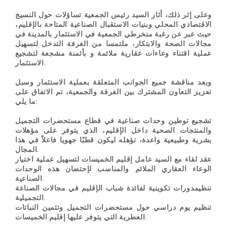
وعلى إثر ذلك، أثار السيد رئيس الجمعية تساؤلات حول النسيج
الاقتصادي المحلي وبنيات الاستقبال الصناعية المتاحة بالإقليم،
حيث عبر عن رغبة منخرطي الجمعية في الاستثمار بالمدينة في
مجالات الصحة والابتكار، ملتمسا من الغرفة التدخل لتسهيل
عملية اقتناء وعاءات عقارية ملائمة و بأثمنة مشجعة لتشجيع
الاستثمار.
وبعد مناقشة جميع الجوانب المتعلقة بعملية الاستثمار وسبل
تعزيز التعاون المشترك بين الغرفة والجمعية، تم الاتفاق على
:
ما يلي
تشجيع توطين وحدات صناعية في قطاع مستحضرات التجميل
والمنتجات الصحية داخل الإقليم، الذي يتوفر على مؤهلات
بشرية وطبيعية واعدة، تؤهله ليكون قطبًا جهويا فاعلاً في هذا
.
المجال
عقد لقاء مع السيد عامل إقليم الخميسات لتسهيل عملية اختيار
الوعاء العقاري الملائم والمناسب لإحتضان هذه الوحدات
.
الصناعية
تنظيم
دورات تكوينية
لفائدة شباب الإقليم في مجالات الصناعة
.
التجميلية
تنظيم يوم دراسي حول مستحضرات التجميل وتثمين النباتات
.
العطرية التي يتوفر عليها إقليم الخميسات