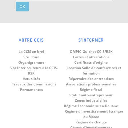
OK
VOTRE CCIS
S’INFORMER
La CCIS en bref
OMPIC-Guichet CCIS/RSK
Structure
Cartes et attestations
Organigramme
Certificats d'origine
Vos Interlocuteurs à la CCIS-
Location Salle de conférences et
RSK
formation
Actualités
Répertoire des entreprises
Travaux des Commissions
Associations professionnelles
Permanentes
Régime fiscal
Statut auto-entrepreneur
Zones industrielles
Régime Economique en Douane
Régime d'investissement étranger
au Maroc
Régime de change
Charte d'investissement