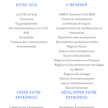
VOTRE CCIS
S’INFORMER
La CCIS en bref
OMPIC-Guichet CCIS/RSK
Structure
Cartes et attestations
Organigramme
Certificats d'origine
Vos Interlocuteurs à la CCIS-
Location Salle de conférences et
RSK
formation
Actualités
Répertoire des entreprises
Travaux des Commissions
Associations professionnelles
Permanentes
Régime fiscal
Statut auto-entrepreneur
Zones industrielles
Régime Economique en Douane
Régime d'investissement étranger
au Maroc
Régime de change
Charte d'investissement
Lignes de financement
Documentation
CRÉER VOTRE
DÉVELOPPER VOTRE
ENTREPRISE
ENTREPRISE
Création de l'entreprise
Opération d'exportation