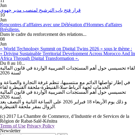
11
Jun
قرار فتح باب الترشيح لمنصب مدير جهوي
10
Jun
Rencontres d’afffaires avec une Délégation d'Hommes d'affaires
Brésiliens.
Dans le cadre du renforcement des relations...
08
Jun
« World Technology Summit on Digital Twins 2026 » sous le thème :
« Driving Sustainable Territorial Development Across Morocco And In
Africa Through Digital Transformation ».
Du 8 au 10...
لقاء تحسيسي حول أهم المستجدات الضريبية الواردة في قانون المالية
لسنة 2026
في إطار تواصلها الدائم مع منتسبيها، تنظم غرفة التجارة والصناعة و
الخدمات لجهة الرباط-سلا-القنيطرة-ملحقة القنيطرة لقاء
تحسيسي حول أهم المستجدات الضريبية الواردة في قانون المالية
لسنة 2026.
على الساعة الثانية و النصف بعد
2026
فبراير
18
و ذلك يوم الأربعاء
الزوال بمقر ملحقة القنيطرة.
(c) 2017 La Chambre de Commerce, d’Industrie et de Services de la
Région de Rabat-Salé-Kénitra
Terms of Use
Privacy Policy
Newsletter