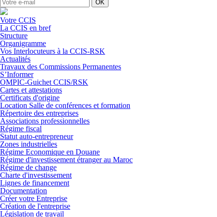
OK
Votre CCIS
La CCIS en bref
Structure
Organigramme
Vos Interlocuteurs à la CCIS-RSK
Actualités
Travaux des Commissions Permanentes
S’Informer
OMPIC-Guichet CCIS/RSK
Cartes et attestations
Certificats d'origine
Location Salle de conférences et formation
Répertoire des entreprises
Associations professionnelles
Régime fiscal
Statut auto-entrepreneur
Zones industrielles
Régime Economique en Douane
Régime d'investissement étranger au Maroc
Régime de change
Charte d'investissement
Lignes de financement
Documentation
Créer votre Entreprise
Création de l'entreprise
Législation de travail