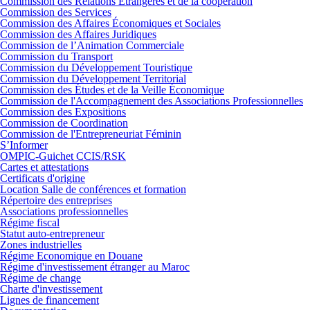
Commission des Relations Etrangères et de la coopération
Commission des Services
Commission des Affaires Économiques et Sociales
Commission des Affaires Juridiques
Commission de l’Animation Commerciale
Commission du Transport
Commission du Développement Touristique
Commission du Développement Territorial
Commission des Études et de la Veille Économique
Commission de l'Accompagnement des Associations Professionnelles
Commission des Expositions
Commission de Coordination
Commission de l'Entrepreneuriat Féminin
S’Informer
OMPIC-Guichet CCIS/RSK
Cartes et attestations
Certificats d'origine
Location Salle de conférences et formation
Répertoire des entreprises
Associations professionnelles
Régime fiscal
Statut auto-entrepreneur
Zones industrielles
Régime Economique en Douane
Régime d'investissement étranger au Maroc
Régime de change
Charte d'investissement
Lignes de financement