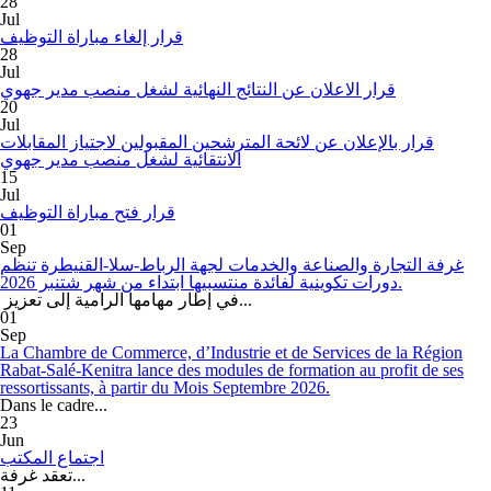
28
Jul
قرار إلغاء مباراة التوظيف
28
Jul
قرار الاعلان عن النتائج النهائية لشغل منصب مدير جهوي
20
Jul
قرار بالإعلان عن لائحة المترشحين المقبولين لاجتياز المقابلات
الانتقائية لشغل منصب مدير جهوي
15
Jul
قرار فتح مباراة التوظيف
01
Sep
غرفة التجارة والصناعة والخدمات لجهة الرباط-سلا-القنيطرة تنظم
دورات تكوينية لفائدة منتسبيها ابتداء من شهر شتنبر 2026.
في إطار مهامها الرامية إلى تعزيز...
01
Sep
La Chambre de Commerce, d’Industrie et de Services de la Région
Rabat-Salé-Kenitra lance des modules de formation au profit de ses
ressortissants, à partir du Mois Septembre 2026.
Dans le cadre...
23
Jun
اجتماع المكتب
تعقد غرفة...