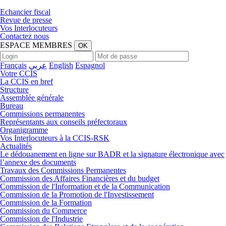
Echancier fiscal
Revue de presse
Vos Interlocuteurs
Contactez nous
ESPACE
MEMBRES
OK
Français
عربي
English
Espagnol
Votre CCIS
La CCIS en bref
Structure
Assemblée générale
Bureau
Commissions permanentes
Représentants aux conseils préfectoraux
Organigramme
Vos Interlocuteurs à la CCIS-RSK
Actualités
Le dédouanement en ligne sur BADR et la signature électronique avec
l’annexe des documents
Travaux des Commissions Permanentes
Commission des Affaires Financières et du budget
Commission de l'Information et de la Communication
Commission de la Promotion de l'Investissement
Commission de la Formation
Commission du Commerce
Commission de l'Industrie