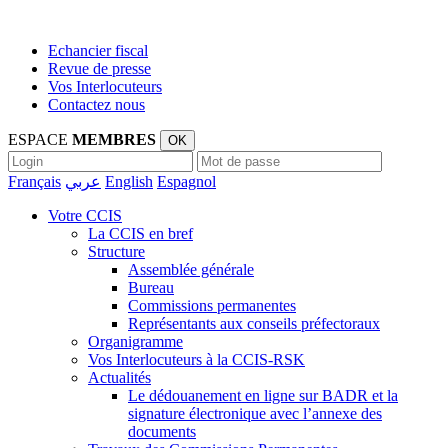
Echancier fiscal
Revue de presse
Vos Interlocuteurs
Contactez nous
ESPACE
MEMBRES
OK
Français
عربي
English
Espagnol
Votre CCIS
La CCIS en bref
Structure
Assemblée générale
Bureau
Commissions permanentes
Représentants aux conseils préfectoraux
Organigramme
Vos Interlocuteurs à la CCIS-RSK
Actualités
Le dédouanement en ligne sur BADR et la
signature électronique avec l’annexe des
documents