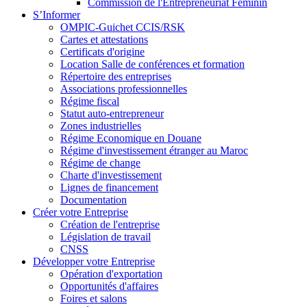
Commission de l'Entrepreneuriat Féminin
S’Informer
OMPIC-Guichet CCIS/RSK
Cartes et attestations
Certificats d'origine
Location Salle de conférences et formation
Répertoire des entreprises
Associations professionnelles
Régime fiscal
Statut auto-entrepreneur
Zones industrielles
Régime Economique en Douane
Régime d'investissement étranger au Maroc
Régime de change
Charte d'investissement
Lignes de financement
Documentation
Créer votre Entreprise
Création de l'entreprise
Législation de travail
CNSS
Développer votre Entreprise
Opération d'exportation
Opportunités d'affaires
Foires et salons